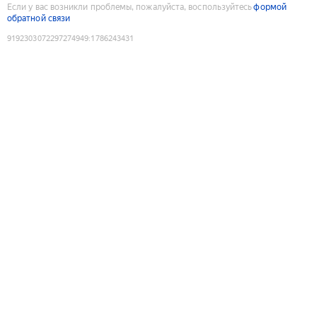
Если у вас возникли проблемы, пожалуйста, воспользуйтесь
формой
обратной связи
9192303072297274949
:
1786243431