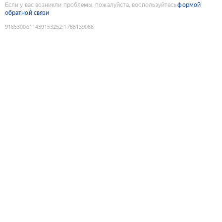
Если у вас возникли проблемы, пожалуйста, воспользуйтесь
формой
обратной связи
9185300611439153252
:
1786139086