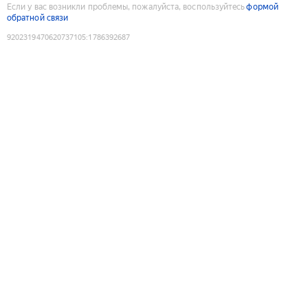
Если у вас возникли проблемы, пожалуйста, воспользуйтесь
формой
обратной связи
9202319470620737105
:
1786392687