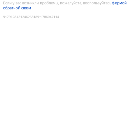
Если у вас возникли проблемы, пожалуйста, воспользуйтесь
формой
обратной связи
9179128431246263189
:
1786047114