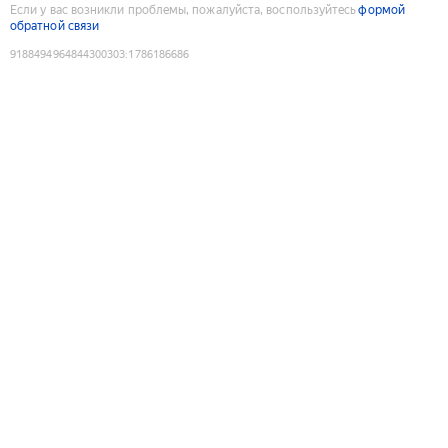
Если у вас возникли проблемы, пожалуйста, воспользуйтесь
формой
обратной связи
9188494964844300303
:
1786186686