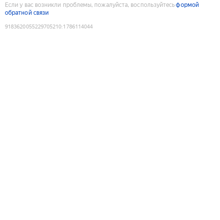
Если у вас возникли проблемы, пожалуйста, воспользуйтесь
формой
обратной связи
9183620055229705210
:
1786114044