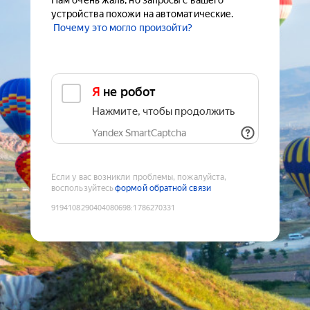
Нам очень жаль, но запросы с вашего
устройства похожи на автоматические.
Почему это могло произойти?
Я не робот
Нажмите, чтобы продолжить
Yandex SmartCaptcha
Если у вас возникли проблемы, пожалуйста,
воспользуйтесь
формой обратной связи
9194108290404080698
:
1786270331