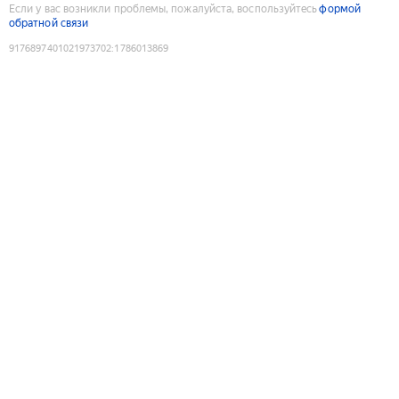
Если у вас возникли проблемы, пожалуйста, воспользуйтесь
формой
обратной связи
9176897401021973702
:
1786013869