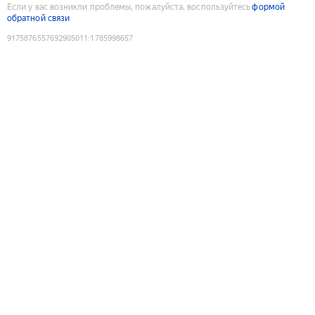
Если у вас возникли проблемы, пожалуйста, воспользуйтесь
формой
обратной связи
9175876557692905011
:
1785998657