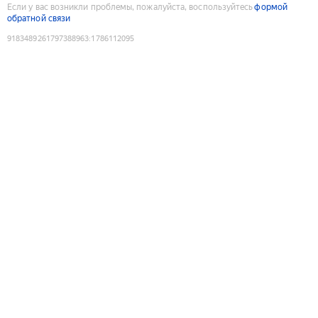
Если у вас возникли проблемы, пожалуйста, воспользуйтесь
формой
обратной связи
9183489261797388963
:
1786112095