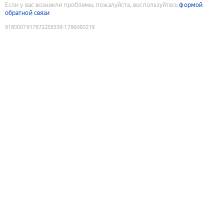
Если у вас возникли проблемы, пожалуйста, воспользуйтесь
формой
обратной связи
9180007917872258339
:
1786060219