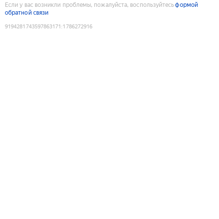
Если у вас возникли проблемы, пожалуйста, воспользуйтесь
формой
обратной связи
9194281743597863171
:
1786272916