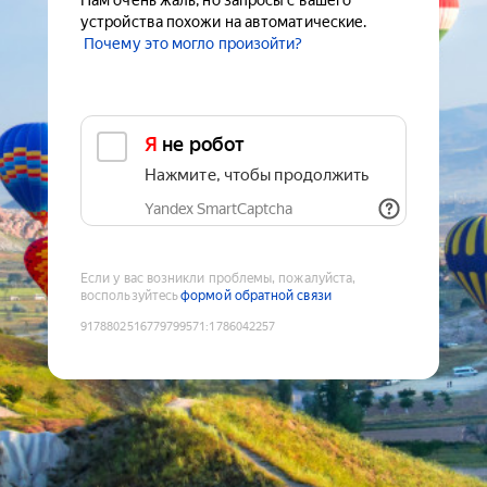
Нам очень жаль, но запросы с вашего
устройства похожи на автоматические.
Почему это могло произойти?
Я не робот
Нажмите, чтобы продолжить
Yandex SmartCaptcha
Если у вас возникли проблемы, пожалуйста,
воспользуйтесь
формой обратной связи
9178802516779799571
:
1786042257