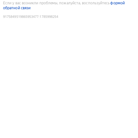
Если у вас возникли проблемы, пожалуйста, воспользуйтесь
формой
обратной связи
9175849519865953477
:
1785998254