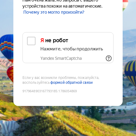
Нам очень жаль, но запросы с вашего
устройства похожи на автоматические.
Почему это могло произойти?
Я не робот
Нажмите, чтобы продолжить
Yandex SmartCaptcha
Если у вас возникли проблемы, пожалуйста,
воспользуйтесь
формой обратной связи
9179648903167793185
:
1786054869