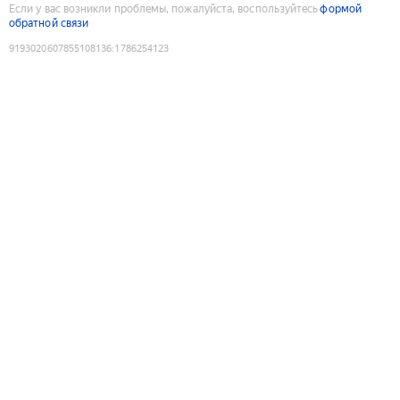
Если у вас возникли проблемы, пожалуйста, воспользуйтесь
формой
обратной связи
9193020607855108136
:
1786254123