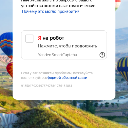
Нам очень жаль, но запросы с вашего
устройства похожи на автоматические.
Почему это могло произойти?
Я не робот
Нажмите, чтобы продолжить
Yandex SmartCaptcha
Если у вас возникли проблемы, пожалуйста,
воспользуйтесь
формой обратной связи
9185017022197674768
:
1786134861