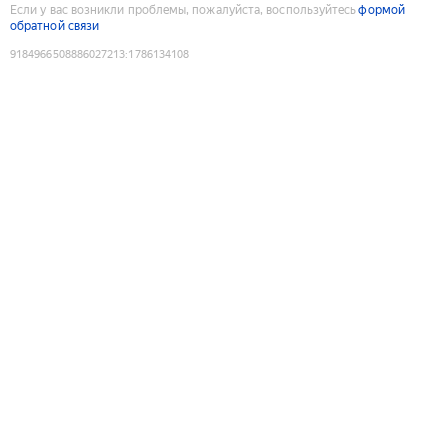
Если у вас возникли проблемы, пожалуйста, воспользуйтесь
формой
обратной связи
9184966508886027213
:
1786134108