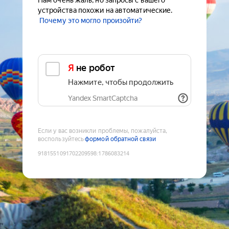
Нам очень жаль, но запросы с вашего
устройства похожи на автоматические.
Почему это могло произойти?
Я не робот
Нажмите, чтобы продолжить
Yandex SmartCaptcha
Если у вас возникли проблемы, пожалуйста,
воспользуйтесь
формой обратной связи
9181551091702209598
:
1786083214