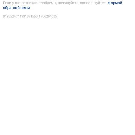
Если у вас возникли проблемы, пожалуйста, воспользуйтесь
формой
обратной связи
9193524711991871553
:
1786261635