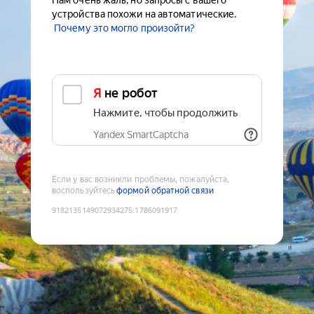
Нам очень жаль, но запросы с вашего
устройства похожи на автоматические.
Почему это могло произойти?
Я не робот
Нажмите, чтобы продолжить
Yandex SmartCaptcha
Если у вас возникли проблемы, пожалуйста,
воспользуйтесь
формой обратной связи
9182135149072934275
:
1786091917