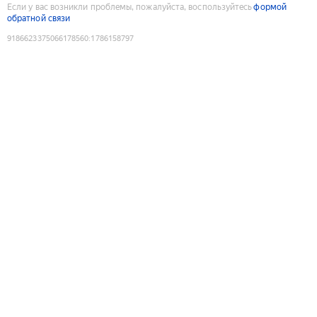
Если у вас возникли проблемы, пожалуйста, воспользуйтесь
формой
обратной связи
9186623375066178560
:
1786158797