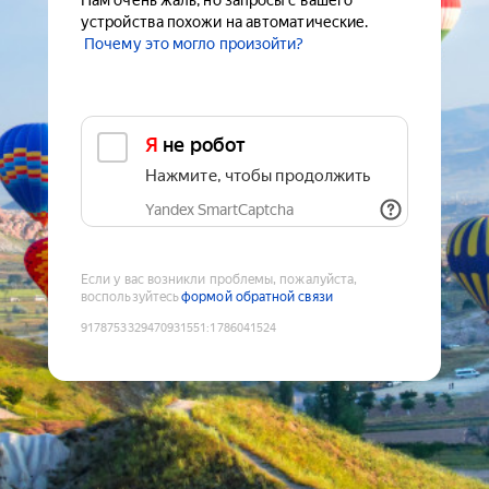
Нам очень жаль, но запросы с вашего
устройства похожи на автоматические.
Почему это могло произойти?
Я не робот
Нажмите, чтобы продолжить
Yandex SmartCaptcha
Если у вас возникли проблемы, пожалуйста,
воспользуйтесь
формой обратной связи
9178753329470931551
:
1786041524