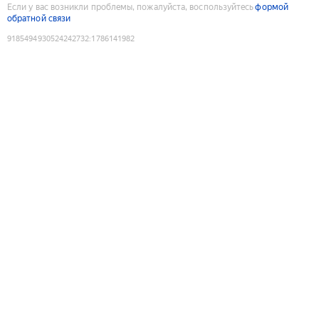
Если у вас возникли проблемы, пожалуйста, воспользуйтесь
формой
обратной связи
9185494930524242732
:
1786141982