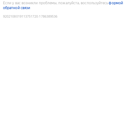
Если у вас возникли проблемы, пожалуйста, воспользуйтесь
формой
обратной связи
9202108019113751720
:
1786389536