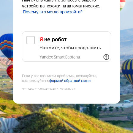
Нам очень жаль, но запросы с вашего
устройства похожи на автоматические.
Почему это могло произойти?
Я не робот
Нажмите, чтобы продолжить
Yandex SmartCaptcha
Если у вас возникли проблемы, пожалуйста,
воспользуйтесь
формой обратной связи
9193467155807413740
:
1786260777