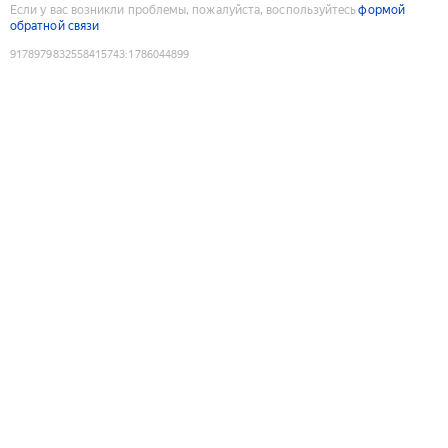
Если у вас возникли проблемы, пожалуйста, воспользуйтесь
формой
обратной связи
9178979832558415743
:
1786044899