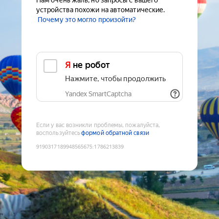
Нам очень жаль, но запросы с вашего
устройства похожи на автоматические.
Почему это могло произойти?
Я не робот
Нажмите, чтобы продолжить
Yandex SmartCaptcha
Если у вас возникли проблемы, пожалуйста,
воспользуйтесь
формой обратной связи
9190317189948565675
:
1786213839