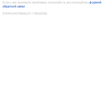
Если у вас возникли проблемы, пожалуйста, воспользуйтесь
формой
обратной связи
9197816343708042271
:
1786325585