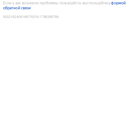
Если у вас возникли проблемы, пожалуйста, воспользуйтесь
формой
обратной связи
9202192404148176316
:
1786390794