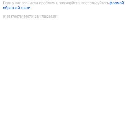
Если у вас возникли проблемы, пожалуйста, воспользуйтесь
формой
обратной связи
9195176678486070428
:
1786286251