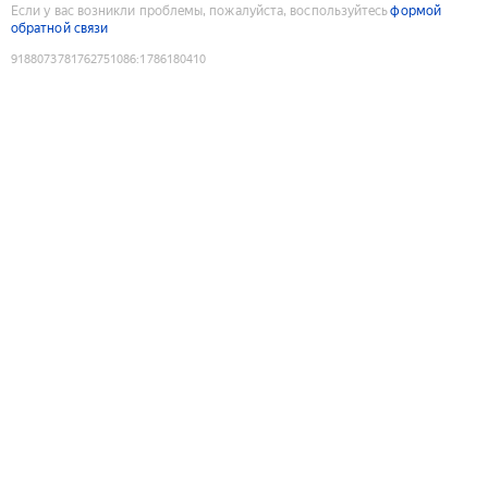
Если у вас возникли проблемы, пожалуйста, воспользуйтесь
формой
обратной связи
9188073781762751086
:
1786180410