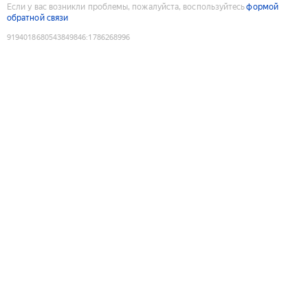
Если у вас возникли проблемы, пожалуйста, воспользуйтесь
формой
обратной связи
9194018680543849846
:
1786268996