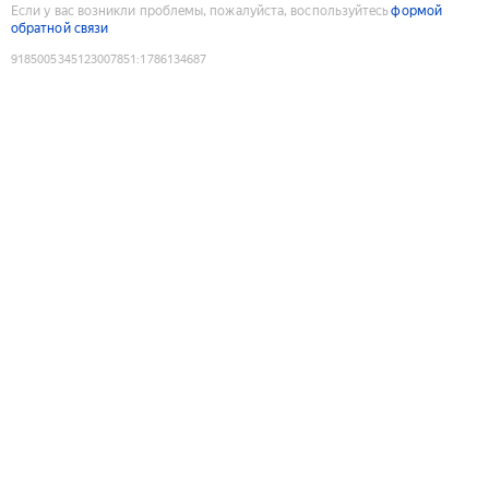
Если у вас возникли проблемы, пожалуйста, воспользуйтесь
формой
обратной связи
9185005345123007851
:
1786134687