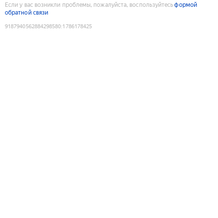
Если у вас возникли проблемы, пожалуйста, воспользуйтесь
формой
обратной связи
9187940562884298580
:
1786178425