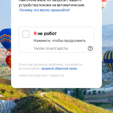
Нам очень жаль, но запросы с вашего
устройства похожи на автоматические.
Почему это могло произойти?
Я не робот
Нажмите, чтобы продолжить
Yandex SmartCaptcha
Если у вас возникли проблемы, пожалуйста,
воспользуйтесь
формой обратной связи
9189477001533873527
:
1786201319