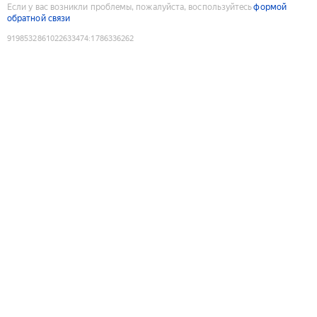
Если у вас возникли проблемы, пожалуйста, воспользуйтесь
формой
обратной связи
9198532861022633474
:
1786336262