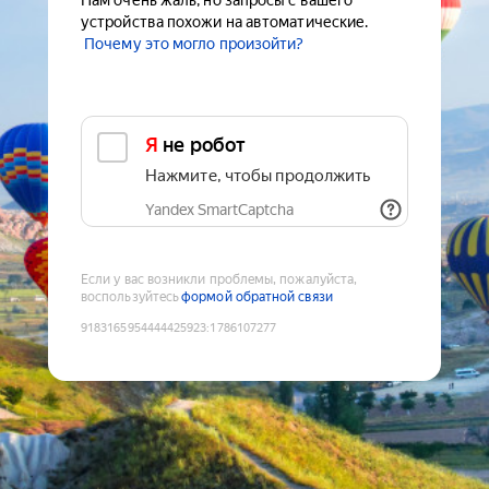
Нам очень жаль, но запросы с вашего
устройства похожи на автоматические.
Почему это могло произойти?
Я не робот
Нажмите, чтобы продолжить
Yandex SmartCaptcha
Если у вас возникли проблемы, пожалуйста,
воспользуйтесь
формой обратной связи
9183165954444425923
:
1786107277