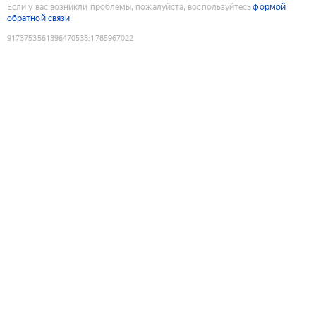
Если у вас возникли проблемы, пожалуйста, воспользуйтесь
формой
обратной связи
9173753561396470538
:
1785967022