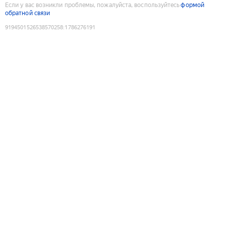
Если у вас возникли проблемы, пожалуйста, воспользуйтесь
формой
обратной связи
9194501526538570258
:
1786276191