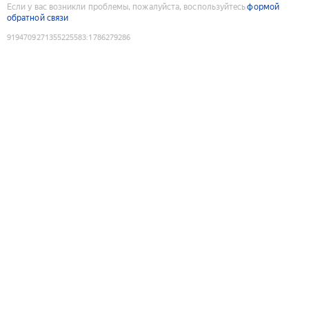
Если у вас возникли проблемы, пожалуйста, воспользуйтесь
формой
обратной связи
9194709271355225583
:
1786279286