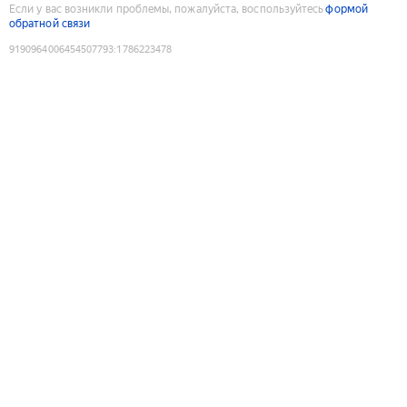
Если у вас возникли проблемы, пожалуйста, воспользуйтесь
формой
обратной связи
9190964006454507793
:
1786223478