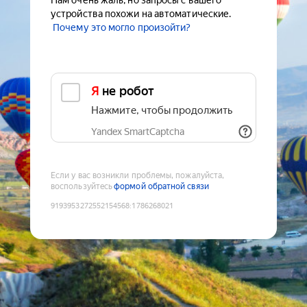
Нам очень жаль, но запросы с вашего
устройства похожи на автоматические.
Почему это могло произойти?
Я не робот
Нажмите, чтобы продолжить
Yandex SmartCaptcha
Если у вас возникли проблемы, пожалуйста,
воспользуйтесь
формой обратной связи
9193953272552154568
:
1786268021