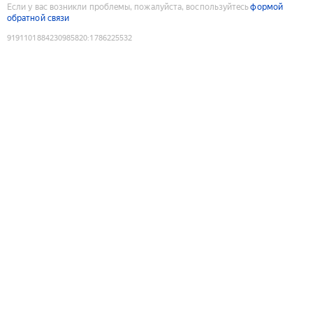
Если у вас возникли проблемы, пожалуйста, воспользуйтесь
формой
обратной связи
9191101884230985820
:
1786225532