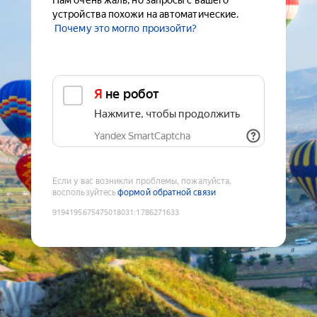
Нам очень жаль, но запросы с вашего
устройства похожи на автоматические.
Почему это могло произойти?
Я не робот
Нажмите, чтобы продолжить
Yandex SmartCaptcha
Если у вас возникли проблемы, пожалуйста,
воспользуйтесь
формой обратной связи
9194195675475018031
:
1786271633