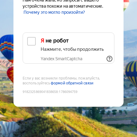
Нам очень жаль, но запросы с вашего
устройства похожи на автоматические.
Почему это могло произойти?
Я не робот
Нажмите, чтобы продолжить
Yandex SmartCaptcha
Если у вас возникли проблемы, пожалуйста,
воспользуйтесь
формой обратной связи
9182325869041838658
:
1786094759