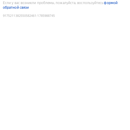
Если у вас возникли проблемы, пожалуйста, воспользуйтесь
формой
обратной связи
9175211382550582461
:
1785988745