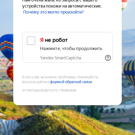
Нам очень жаль, но запросы с вашего
устройства похожи на автоматические.
Почему это могло произойти?
Я не робот
Нажмите, чтобы продолжить
Yandex SmartCaptcha
Если у вас возникли проблемы, пожалуйста,
воспользуйтесь
формой обратной связи
9174872662303615374
:
1785983698