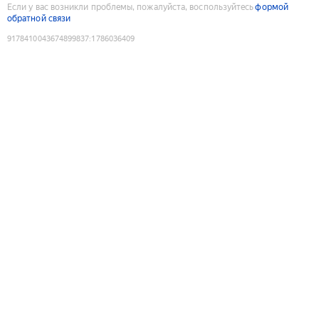
Если у вас возникли проблемы, пожалуйста, воспользуйтесь
формой
обратной связи
9178410043674899837
:
1786036409