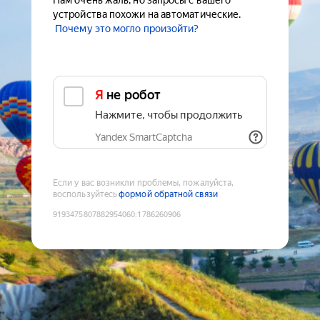
Нам очень жаль, но запросы с вашего
устройства похожи на автоматические.
Почему это могло произойти?
Я не робот
Нажмите, чтобы продолжить
Yandex SmartCaptcha
Если у вас возникли проблемы, пожалуйста,
воспользуйтесь
формой обратной связи
9193475807882954060
:
1786260906